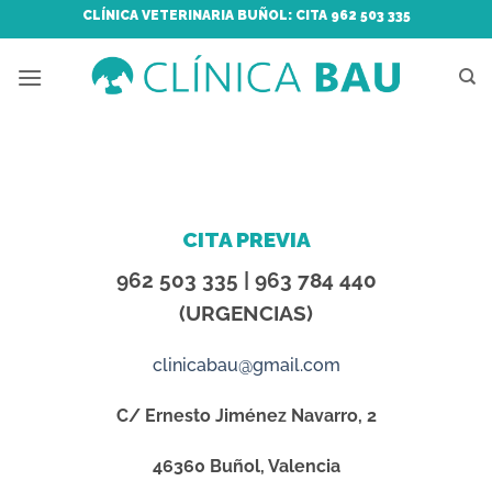
Saltar
CLÍNICA VETERINARIA BUÑOL: CITA 962 503 335
al
contenido
CITA PREVIA
962 503 335 |
963 784 440
(URGENCIAS)
clinicabau@gmail.com
C/ Ernesto Jiménez Navarro, 2
46360 Buñol, Valencia